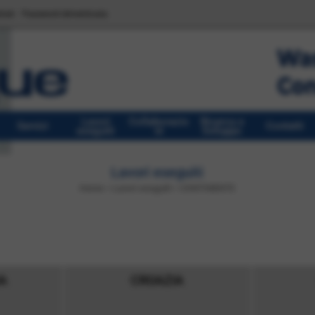
trati
Password dimenticata
Lavori
Collaborazio
Ricerca e
Servizi
Contatti
eseguiti
ni
Sviluppo
Lavori eseguiti
Home
>
Lavori eseguiti
>
CONTINENTE
IA
CROAZIA