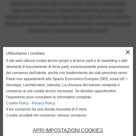
Depurazione acque reflue di conceria
|
impianti depurazione
acque reflue industriali
|
Impianti trattamento acque reflue
aziende conciarie
|
Processo depurativo acque reflue di conceria
|
Sistema depurazione acque reflue industriali
|
Trattamento acque
di conceria
|
Trattamento biologico tipico
close
Utilizziamo i cookies
Il sito web utilizza cookie tecnici propri e di terze parti e di marketing o altri
strumenti di tracciamento di terze parti, esclusivamente previa acquisizione
Servizi
del consenso dell'utente, anche con trasferimento dei dati personali verso
Paesi non appartenenti allo Spazio Economico Europeo (SEE, ossia UE +
Impianti di depurazione
Norvegia, Liechtenstein, Islanda). La chiusura del banner comporta il
consenso ai soli cookie tecnici necessari. Se desideri approfondire
Impianti di recupero
l'argomento puoi consultare le informative complete.
Cookie Policy
-
Privacy Policy
Consulenza
Il tuo consenso ha una durata massima di 6 mesi.
Cookie accettati nel consenso: nessun consenso
Vendita ed assistenza
APRI IMPOSTAZIONI COOKIES